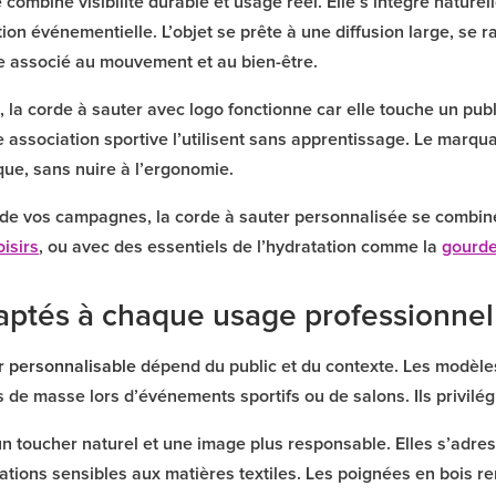
e
combine visibilité durable et usage réel. Elle s’intègre nature
ion événementielle. L’objet se prête à une diffusion large, s
e associé au mouvement et au bien-être.
 la corde à sauter avec logo fonctionne car elle touche un publ
association sportive l’utilisent sans apprentissage. Le marqu
que, sans nuire à l’ergonomie.
 de vos campagnes, la corde à sauter personnalisée se combine
oisirs
, ou avec des essentiels de l’hydratation comme la
gourde
ptés à chaque usage professionnel
r personnalisable
dépend du public et du contexte. Les modèle
 de masse lors d’événements sportifs ou de salons. Ils privilégi
un toucher naturel et une image plus responsable. Elles s’adr
ations sensibles aux matières textiles. Les poignées en bois re