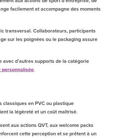
llement aux actions de sport d’entreprise, de
e range facilement et accompagne des moments
ic transversal. Collaborateurs, participants
age sur les poignées ou le packaging assure
 avec d’autres supports de la catégorie
 personnalisée
.
s classiques en PVC ou plastique
ent la légèreté et un coût maîtrisé.
essent aux actions QVT, aux welcome packs
nforcent cette perception et se prêtent à un