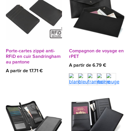
Porte-cartes zippé anti-
Compagnon de voyage en
RFiD en cuir Sandringham
rPET
au pantone
A partir de 6.79 €
A partir de 17.71 €