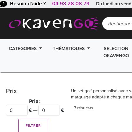
Besoin d'aide ?
04 93 28 08 79
Du lundi au vend
CATÉGORIES
THÉMATIQUES
SÉLECTION
OKAVENGO
Prix
Un set golf personnalisé avec vo
marquage adapté à chaque maté
Prix :
7 résultats
€ —
€
FILTRER