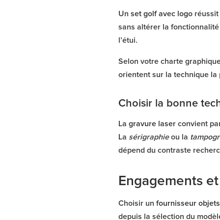
Un
set golf avec logo
réussit
sans altérer la fonctionnalit
l’étui.
Selon votre charte graphique
orientent sur la technique l
Choisir la bonne tec
La
gravure laser
convient par
La
sérigraphie
ou la
tampogr
dépend du contraste recherch
Engagements e
Choisir un
fournisseur objets
depuis la sélection du modèl