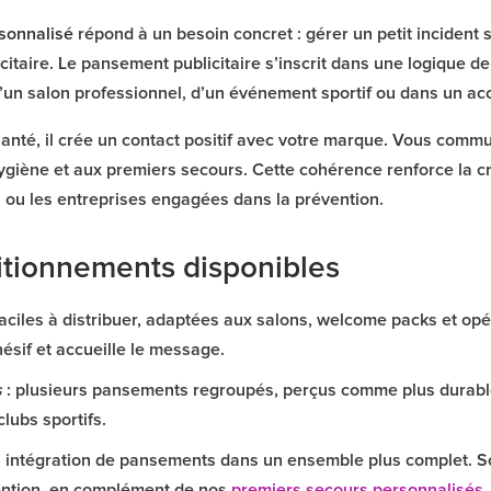
sonnalisé
répond à un besoin concret : gérer un petit incident 
itaire. Le pansement publicitaire s’inscrit dans une logique de
d’un salon professionnel, d’un événement sportif ou dans un acc
 santé, il crée un contact positif avec votre marque. Vous commu
hygiène et aux premiers secours. Cette cohérence renforce la cr
ns ou les entreprises engagées dans la prévention.
itionnements disponibles
faciles à distribuer, adaptées aux salons, welcome packs et opé
sif et accueille le message.
s
: plusieurs pansements regroupés, perçus comme plus durables
clubs sportifs.
: intégration de pansements dans un ensemble plus complet. S
vention, en complément de nos
premiers secours personnalisés
.