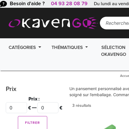
Besoin d'aide ?
04 93 28 08 79
Du lundi au vend
CATÉGORIES
THÉMATIQUES
SÉLECTION
OKAVENGO
Accue
Prix
Un pansement personnalisé avec v
soigné sur l’emballage. Comman
Prix :
3 résultats
€ —
€
FILTRER