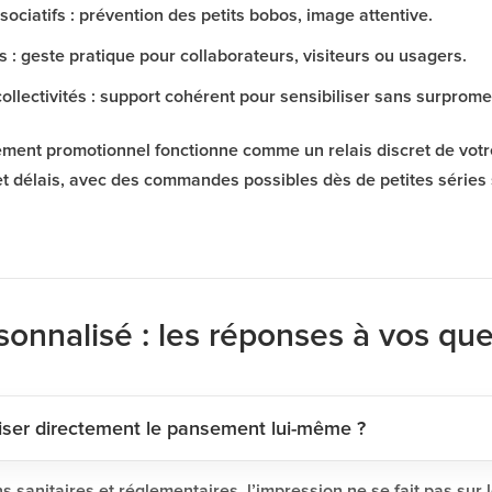
ociatifs : prévention des petits bobos, image attentive.
 : geste pratique pour collaborateurs, visiteurs ou usagers.
collectivités : support cohérent pour sensibiliser sans surprom
ement promotionnel fonctionne comme un relais discret de vot
et délais, avec des commandes possibles dès de petites séries 
onnalisé : les réponses à vos que
iser directement le pansement lui-même ?
s sanitaires et réglementaires, l’impression ne se fait pas sur