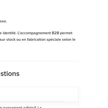
esse.
re identité. L’accompagnement B2B permet
sur stock ou en fabrication spéciale selon le
stions
 le pansement adhésif. La