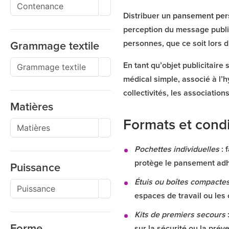
Distribuer un
pansement per
perception du message public
personnes, que ce soit lors 
Grammage textile
En tant qu’objet publicitaire
médical simple, associé à l’
collectivités, les associatio
Matières
Formats et cond
Pochettes individuelles
: 
protège le pansement adhé
Puissance
Étuis ou boîtes compacte
espaces de travail ou les 
Kits de premiers secours
Forme
sur la sécurité ou la pré