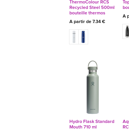
ThermoColour RCS
To
Recycled Steel 500ml
bou
bouteille thermos
A p
A partir de 7.34 €
Hydro Flask Standard
Aq
Mouth 710 ml
RC