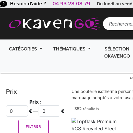
Besoin d'aide ?
04 93 28 08 79
Du lundi au vend
CATÉGORIES
THÉMATIQUES
SÉLECTION
OKAVENGO
Ac
Prix
Une bouteille isotherme personn
marquage adaptés à votre usa
Prix :
352 résultats
€ —
€
FILTRER