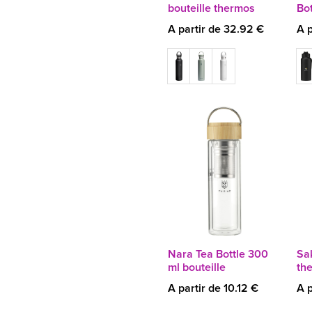
bouteille thermos
Bo
A partir de 32.92 €
A p
Nara Tea Bottle 300
Sa
ml bouteille
th
A partir de 10.12 €
A p