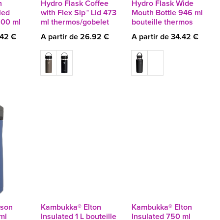
n
Hydro Flask Coffee
Hydro Flask Wide
led
with Flex Sip™ Lid 473
Mouth Bottle 946 ml
800 ml
ml thermos/gobelet
bouteille thermos
.42 €
A partir de 26.92 €
A partir de 34.42 €
kson
Kambukka® Elton
Kambukka® Elton
ml
Insulated 1 L bouteille
Insulated 750 ml