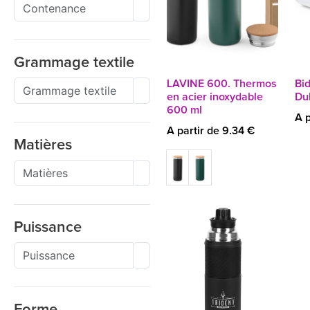
Grammage textile
LAVINE 600. Thermos
Bi
en acier inoxydable
Du
600 ml
A p
A partir de 9.34 €
Matières
Puissance
Forme