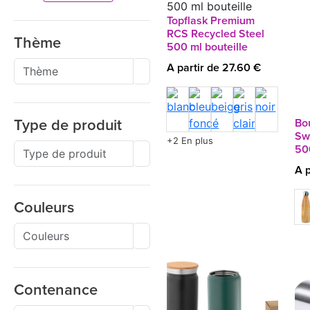
Topflask Premium
RCS Recycled Steel
Thème
500 ml bouteille
A partir de 27.60 €
Bou
Type de produit
Sw
+2 En plus
50
A p
Couleurs
Contenance