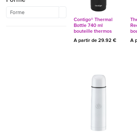
Contigo® Thermal
Th
Bottle 740 ml
Rec
bouteille thermos
bou
A partir de 29.92 €
A p