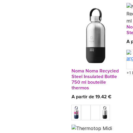
No
Ste
A p
Noma Noma Recycled
+1 
Steel Insulated Bottle
750 ml bouteille
thermos
A partir de 19.42 €