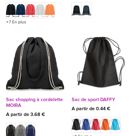
+7 En plus
Sac shopping à cordelette
Sac de sport DAFFY
MOIRA
A partir de 0.44 €
A partir de 3.68 €