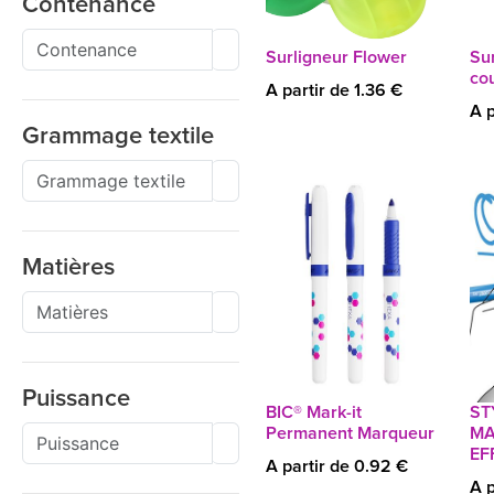
Contenance
Surligneur Flower
Sur
cou
A partir de 1.36 €
A p
Grammage textile
Matières
Puissance
BIC® Mark-it
ST
Permanent Marqueur
MA
EF
A partir de 0.92 €
A p