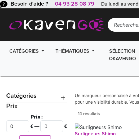
Besoin d'aide ?
04 93 28 08 79
Du lundi au vend
CATÉGORIES
THÉMATIQUES
SÉLECTION
OKAVENGO
+
Catégories
Un marqueur personnalisé à vot
pour une visibilité durable. V
Prix
14 résultats
Prix :
€ —
€
Surligneurs Shimo