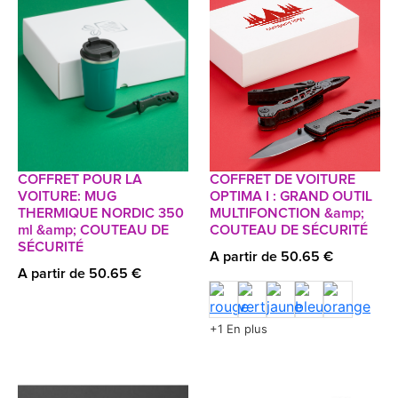
COFFRET POUR LA
COFFRET DE VOITURE
VOITURE: MUG
OPTIMA I : GRAND OUTIL
THERMIQUE NORDIC 350
MULTIFONCTION &amp;
ml &amp; COUTEAU DE
COUTEAU DE SÉCURITÉ
SÉCURITÉ
A partir de 50.65 €
A partir de 50.65 €
+1 En plus