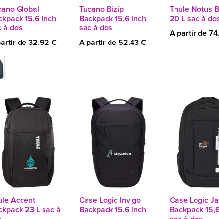
cano Global
Tucano Bizip
Thule Notus 
ckpack 15,6 inch
Backpack 15,6 inch
20 L sac à do
c à dos
sac à dos
A partir de 74
artir de 32.92 €
A partir de 52.43 €
ule Accent
Case Logic Invigo
Case Logic Ja
ckpack 23 L sac à
Backpack 15,6 inch
Backpack 15,6
s
sac à dos