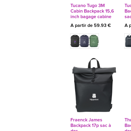
Tucano Tugo 3M
Tu
Cabin Backpack 15,6
Ba
inch bagage cabine
sa
A partir de 59.93 €
A p
Fraenck James
Th
Backpack 17p sac à
Ba
dos
do