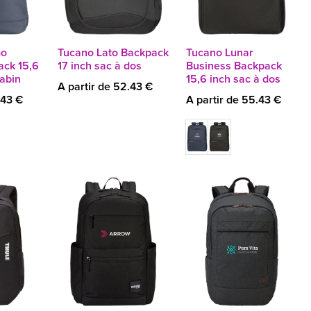
mo
Tucano Lato Backpack
Tucano Lunar
ack 15,6
17 inch sac à dos
Business Backpack
abin
15,6 inch sac à dos
A partir de 52.43 €
.43 €
A partir de 55.43 €