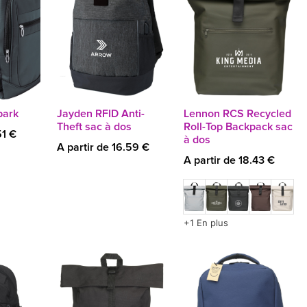
park
Jayden RFID Anti-
Lennon RCS Recycled
Theft sac à dos
Roll-Top Backpack sac
51 €
à dos
A partir de 16.59 €
A partir de 18.43 €
+1 En plus