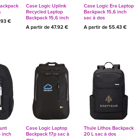
Backpack
Case Logic Uplink
Case Logic Era Laptop
s
Recycled Laptop
Backpack 15,6 inch
Backpack 15,6 inch
sac à dos
.93 €
A partir de 47.92 €
A partir de 55.43 €
unt
Case Logic Laptop
Thule Lithos Backpack
 inch
Backpack 17p sac à
20 L sac à dos
dos