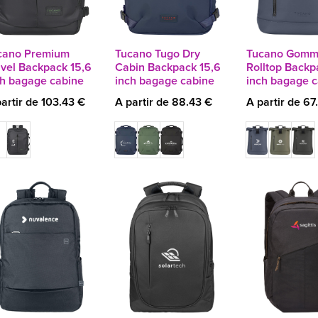
cano Premium
Tucano Tugo Dry
Tucano Gom
avel Backpack 15,6
Cabin Backpack 15,6
Rolltop Backp
ch bagage cabine
inch bagage cabine
inch bagage c
artir de 103.43 €
A partir de 88.43 €
A partir de 67