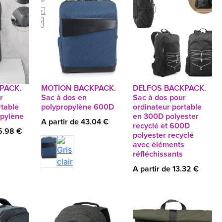
PACK.
MOTION BACKPACK.
DELFOS BACKPACK.
r
Sac à dos en
Sac à dos pour
rtable
polypropylène 600D
ordinateur portable
opylène
en 300D polyester
A partir de 43.04 €
recyclé et 600D
25.98 €
polyester recyclé
avec éléments
réfléchissants
A partir de 13.32 €