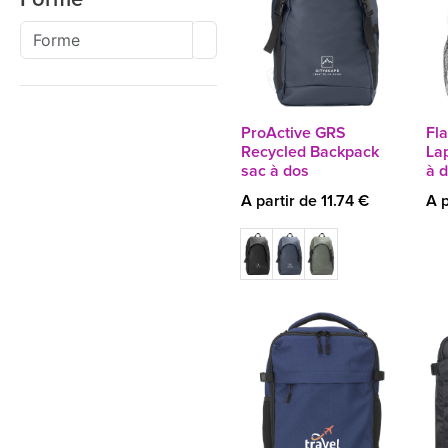
ProActive GRS
Fl
Recycled Backpack
La
sac à dos
à 
A partir de 11.74 €
A p