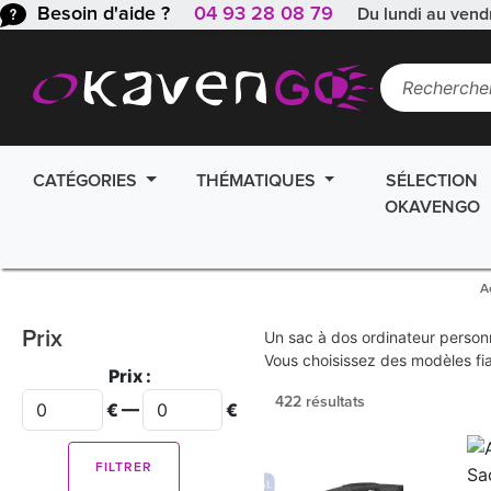
Besoin d'aide ?
04 93 28 08 79
Du lundi au vend
CATÉGORIES
THÉMATIQUES
SÉLECTION
OKAVENGO
A
Prix
Un sac à dos ordinateur personn
Vous choisissez des modèles fi
Prix :
422 résultats
€ —
€
FILTRER