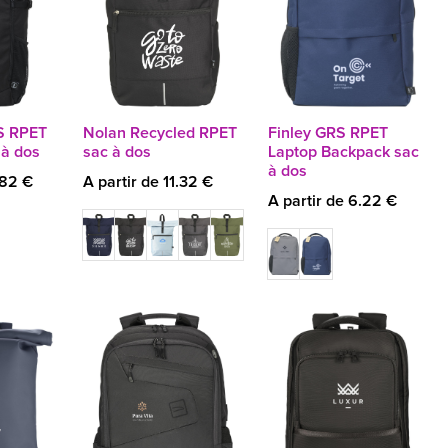
S RPET
Nolan Recycled RPET
Finley GRS RPET
 à dos
sac à dos
Laptop Backpack sac
à dos
.82 €
A partir de 11.32 €
A partir de 6.22 €