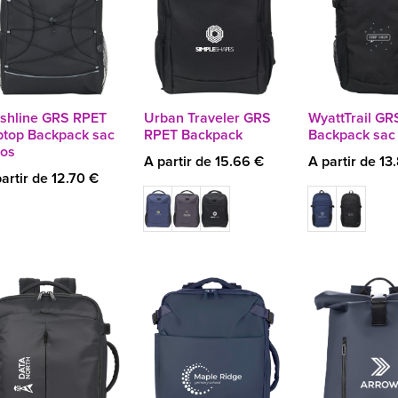
ashline GRS RPET
Urban Traveler GRS
WyattTrail GR
ptop Backpack sac
RPET Backpack
Backpack sac
dos
A partir de 15.66 €
A partir de 13
artir de 12.70 €