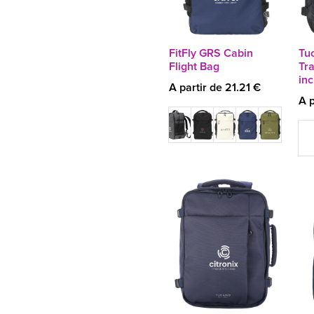
FitFly GRS Cabin
Tu
Flight Bag
Tr
in
A partir de 21.21 €
A p