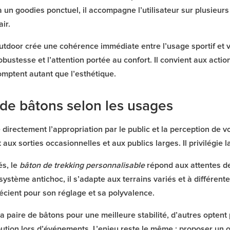
à un goodies ponctuel, il accompagne l’utilisateur sur plusieur
ir.
 outdoor crée une cohérence immédiate entre l’usage sportif e
 robustesse et l’attention portée au confort. Il convient aux act
comptent autant que l’esthétique.
 de bâtons selon les usages
 directement l’appropriation par le public et la perception de
aux sorties occasionnelles et aux publics larges. Il privilégie l
és, le
bâton de trekking personnalisable
répond aux attentes d
système antichoc, il s’adapte aux terrains variés et à différente
récient pour son réglage et sa polyvalence.
la paire de bâtons pour une meilleure stabilité, d’autres optent 
ibution lors d’événements. L’enjeu reste le même : proposer un o