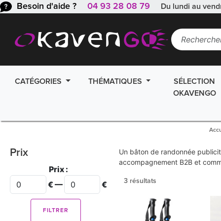
Besoin d'aide ?
04 93 28 08 79
Du lundi au vend
CATÉGORIES
THÉMATIQUES
SÉLECTION
OKAVENGO
Accu
Prix
Un bâton de randonnée publicitai
accompagnement B2B et command
Prix :
3 résultats
€ —
€
FILTRER