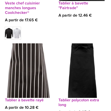
Veste chef cuisinier
Tablier à bavette
manches longues
"Fairtrade"
Coolchecker®
A partir de 12.46 €
A partir de 17.65 €
Tablier à bavette rayé
Tablier polycoton extra
long
A partir de 10.28 €