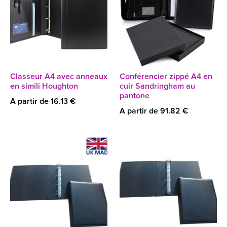
Classeur A4 avec anneaux
Conférencier zippé A4 en
en simili Houghton
cuir Sandringham au
pantone
A partir de 16.13 €
A partir de 91.82 €