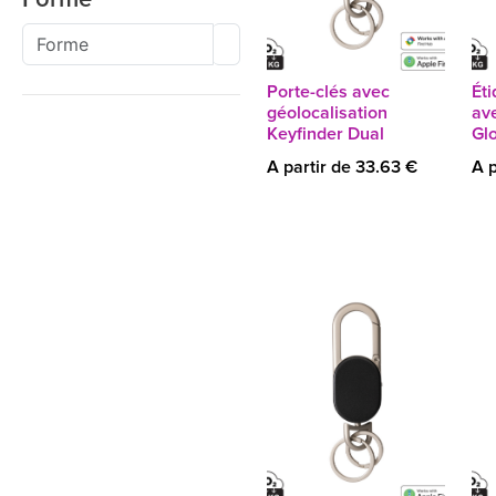
Porte-clés avec
Ét
géolocalisation
ave
Keyfinder Dual
Gl
A partir de 33.63 €
A p