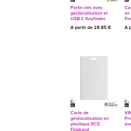
Porte-clés avec
Car
géolocalisation et
en
USB C Keyfinder
Fin
A partir de 28.85 €
A p
Carte de
VI
géolocalisation en
Pr
plastique RCS
ave
Findcard