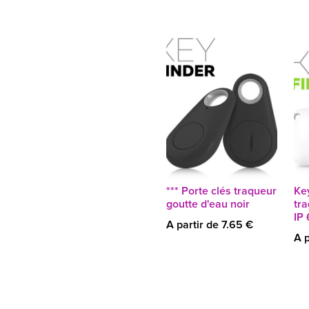
*** Porte clés traqueur
Key
goutte d'eau noir
tr
IP 
A partir de 7.65 €
A p