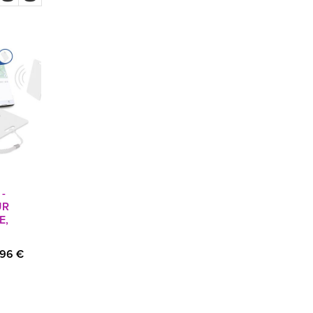
-
UR
E,
.96 €