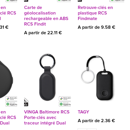
 en
Carte de
Retrouve-clés en
yclé RCS
géolocalisation
plastique RCS
l
rechargeable en ABS
Findmate
RCS Findit
.31 €
A partir de 9.58 €
A partir de 22.11 €
 en
VINGA Baltimore RCS
TAGY
yclé RCS
Porte-clés avec
A partir de 2.36 €
 Dual
traceur intégré Dual