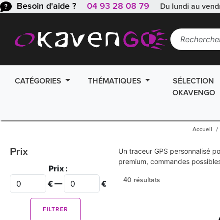
Besoin d'aide ?
04 93 28 08 79
Du lundi au vend
CATÉGORIES
THÉMATIQUES
SÉLECTION
OKAVENGO
Accueil
Prix
Un traceur GPS personnalisé po
premium, commandes possibles
Prix :
40 résultats
€ —
€
FILTRER