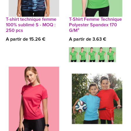
T-shirt technique femme
T-Shirt Femme Technique
100% sublimé S - MOQ :
Polyester Spandex 170
250 pcs
G/M²
A partir de 15.26 €
A partir de 3.63 €