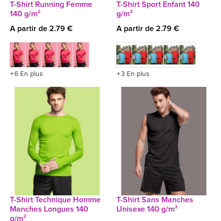
T-Shirt Running Femme
T-Shirt Sport Enfant 140
140 g/m²
g/m²
A partir de 2.79 €
A partir de 2.79 €
+6 En plus
+3 En plus
T-Shirt Technique Homme
T-Shirt Sans Manches
Manches Longues 140
Unisexe 140 g/m²
g/m²