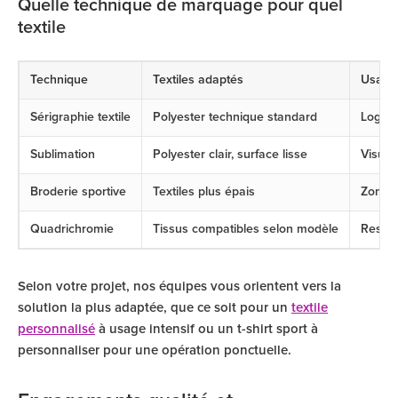
Quelle technique de marquage pour quel
textile
Technique
Textiles adaptés
Usage
Sérigraphie textile
Polyester technique standard
Logos 
Sublimation
Polyester clair, surface lisse
Visuel
Broderie sportive
Textiles plus épais
Zones 
Quadrichromie
Tissus compatibles selon modèle
Respec
Selon votre projet, nos équipes vous orientent vers la
solution la plus adaptée, que ce soit pour un
textile
personnalisé
à usage intensif ou un t-shirt sport à
personnaliser pour une opération ponctuelle.