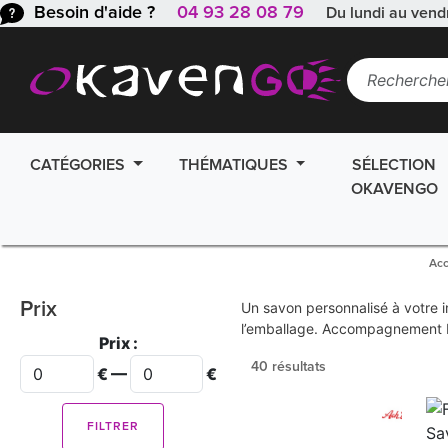
Besoin d'aide ?
04 93 28 08 79
Du lundi au vend
CATÉGORIES
THÉMATIQUES
SÉLECTION
OKAVENGO
Acc
Prix
Un savon personnalisé à votre 
l’emballage. Accompagnement B2
Prix :
40 résultats
€ —
€
FILTRER