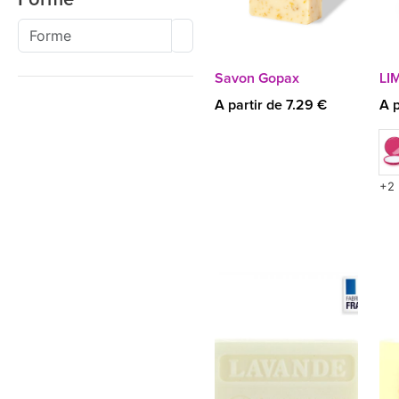
Savon Gopax
LI
A partir de 7.29 €
A p
+2 