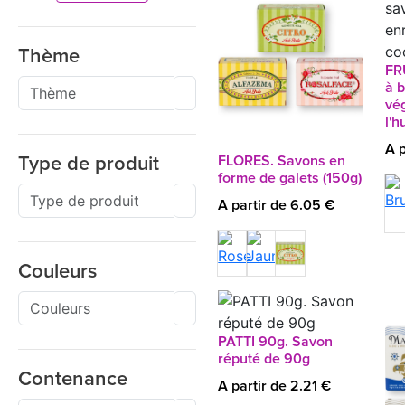
Thème
FR
à 
vég
l'h
A p
FLORES. Savons en
Type de produit
forme de galets (150g)
A partir de 6.05 €
Couleurs
PATTI 90g. Savon
réputé de 90g
Contenance
A partir de 2.21 €