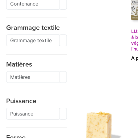
Grammage textile
LU
à 
vég
l'h
A p
Matières
Puissance
Forme