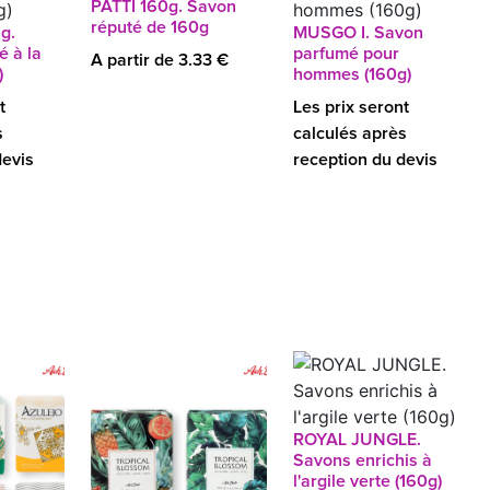
PATTI 160g. Savon
réputé de 160g
g.
MUSGO I. Savon
 à la
parfumé pour
A partir de 3.33 €
)
hommes (160g)
t
Les prix seront
s
calculés après
devis
reception du devis
ROYAL JUNGLE.
Savons enrichis à
l'argile verte (160g)