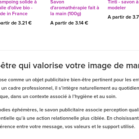
ampoing solide à
Savon
Tinti - savon à
uile d'olive bio -
d'aromathérapie fait à
modeler
de in France
la main (100g)
A partir de 3.
artir de 3.21 €
A partir de 3.14 €
être qui valorise votre image de m
se comme un objet publicitaire bien-être pertinent pour les ent
 un cadre professionnel, il s’intègre naturellement au quotidie
rque, dans un contexte associé à l’hygiène et au soin.
ies éphémères, le savon publicitaire associe perception qualita
elle qu’à une action relationnelle plus ciblée. En choisissan
érence entre votre message, vos valeurs et le support utilisé.