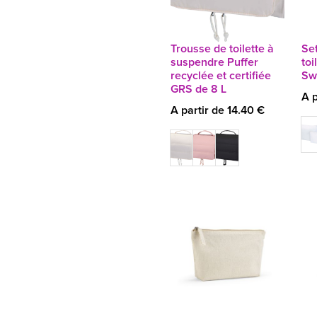
Trousse de toilette à
Se
suspendre Puffer
toi
recyclée et certifiée
Swi
GRS de 8 L
A p
A partir de 14.40 €