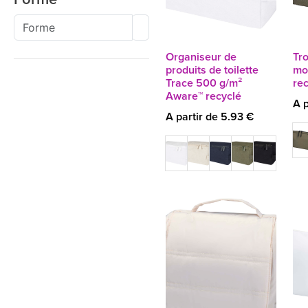
Organiseur de
Tro
produits de toilette
mo
Trace 500 g/m²
rec
Aware™ recyclé
A p
A partir de 5.93 €