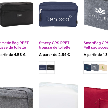
smetic Bag RPET
Stacey GRS RPET
SmartBag GR
usse de toilette
trousse de toilette
Felt sac acce
artir de 4.58 €
A partir de 2.54 €
A partir de 1.