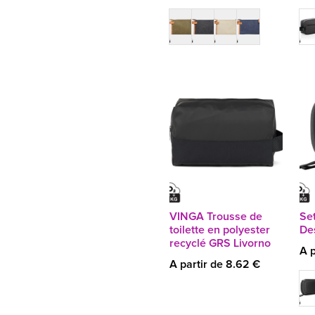
VINGA Trousse de
Se
toilette en polyester
Des
recyclé GRS Livorno
A p
A partir de 8.62 €