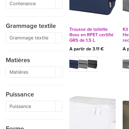
Grammage textile
Trousse de toilette
Ki
Ross en RPET certifié
He
GRS de 1,5 L
re
A partir de 3.11 €
A p
Matières
Puissance
Forme