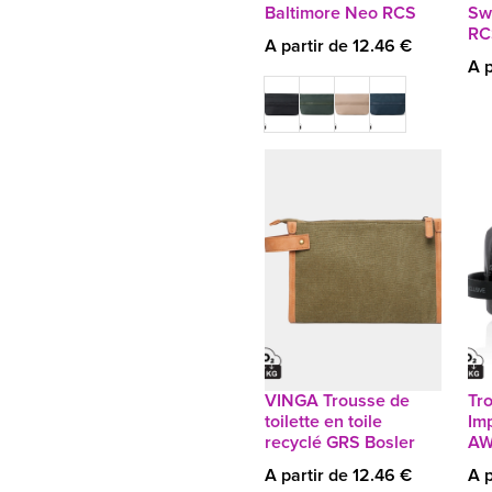
Baltimore Neo RCS
Sw
RC
A partir de 12.46 €
A p
VINGA Trousse de
Tro
toilette en toile
Im
recyclé GRS Bosler
AW
A partir de 12.46 €
A p