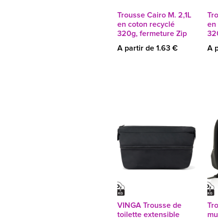
Trousse Cairo M. 2,1L
Tro
en coton recyclé
en 
320g, fermeture Zip
32
A partir de 1.63 €
A p
VINGA Trousse de
Tro
toilette extensible
mul