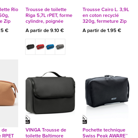
lette Rio
Trousse de toilette
Trousse Cairo L. 3,9L
60g,
Riga 5,7L rPET, forme
en coton recyclé
e Zip
cylindre, poignée
320g, fermeture Zip
25 €
A partir de 9.10 €
A partir de 1.95 €
 de
VINGA Trousse de
Pochette technique
ne RPET
toilette Baltimore
Swiss Peak AWARE™