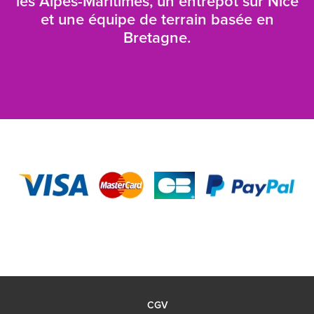
les Alpes-Maritimes, un entrepôt sur Nice
et une équipe de terrain basée en
Bretagne.
CGV