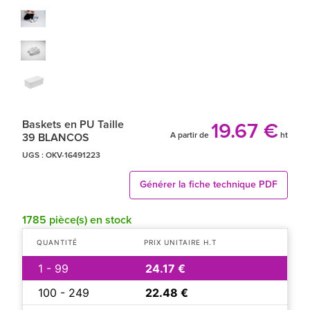
Baskets en PU Taille
19.67 €
A partir de
ht
39 BLANCOS
UGS :
OKV-16491223
Générer la fiche technique PDF
1785 pièce(s) en stock
QUANTITÉ
PRIX UNITAIRE H.T
1 - 99
24.17 €
100 - 249
22.48 €