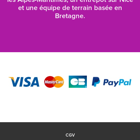
les Alpes-Maritimes, un entrepôt sur Nice
et une équipe de terrain basée en
Bretagne.
CGV