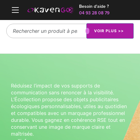
Besoin d'aide ?
04 93 28 08 79
VOIR PLUS >>
Réduisez l’impact de vos supports de
communication sans renoncer à la visibilité.
L’Écollection propose des objets publicitaires
écologiques personnalisables, utiles au quotidien
et compatibles avec un marquage professionnel
durable. Vous gagnez en cohérence RSE tout en
conservant une image de marque claire et
maîtrisée.