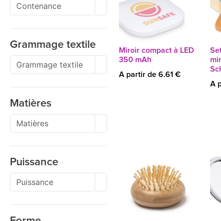
Grammage textile
Miroir compact à LED
Set
350 mAh
mir
Sc
A partir de 6.61 €
A p
Matières
Puissance
Forme