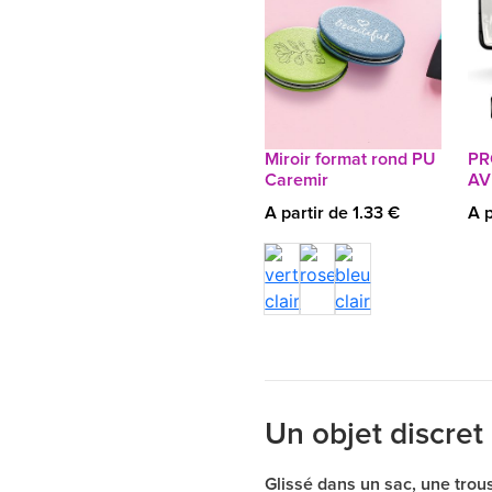
Miroir format rond PU
PR
Caremir
AV
A partir de 1.33 €
A p
Un objet discret
Glissé dans un sac, une trou