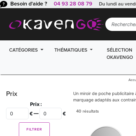
Besoin d'aide ?
04 93 28 08 79
Du lundi au vend
CATÉGORIES
THÉMATIQUES
SÉLECTION
OKAVENGO
Accu
Prix
Un miroir de poche publicitaire
marquage adaptés aux contrain
Prix :
40 résultats
€ —
€
FILTRER