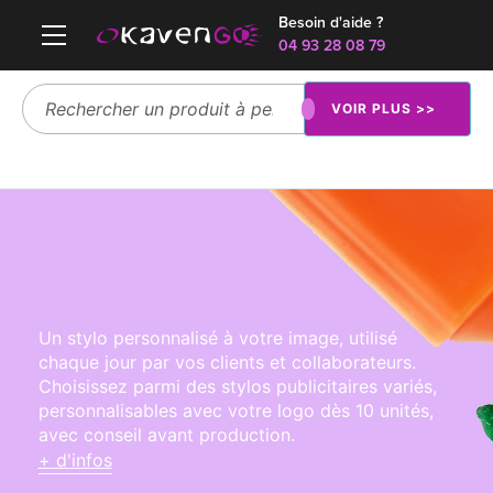
Besoin d'aide ?
04 93 28 08 79
VOIR PLUS >>
Un stylo personnalisé à votre image, utilisé
chaque jour par vos clients et collaborateurs.
Choisissez parmi des stylos publicitaires variés,
personnalisables avec votre logo dès 10 unités,
avec conseil avant production.
+ d'infos