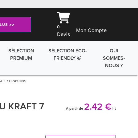
PLUS >>
0
Mon Compte
Devis
SÉLECTION
SÉLECTION ÉCO-
QUI
PREMIUM
FRIENDLY 🍃
SOMMES-
NOUS ?
AFT 7 CRAYONS
U KRAFT 7
2.42 €
A partir de
ht