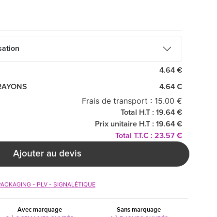
sation
4.64 €
CRAYONS
4.64 €
Frais de transport : 15.00 €
Total H.T : 19.64 €
Prix unitaire H.T : 19.64 €
Total T.T.C : 23.57 €
Ajouter au devis
PACKAGING - PLV - SIGNALÉTIQUE
Avec marquage
Sans marquage