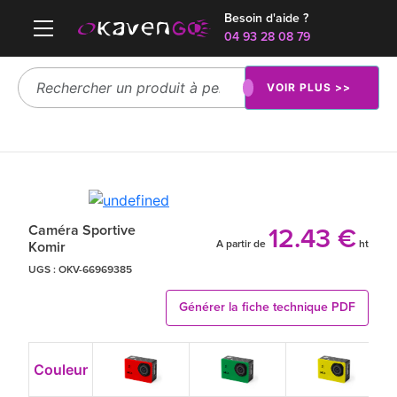
Besoin d'aide ?
04 93 28 08 79
VOIR PLUS >>
Caméra Sportive
12.43 €
A partir de
ht
Komir
UGS :
OKV-66969385
Générer la fiche technique PDF
Couleur