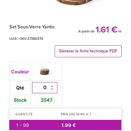
Set Sous-Verre Yantic
1.61 €
A partir de
ht
UGS :
OKV-27386379
Générer la fiche technique PDF
Couleur
Qté
Stock
3547
QUANTITÉ
PRIX UNITAIRE H.T
1 - 99
1.99 €