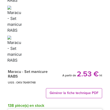
Maracu - Set manicure
2.53 €
A partir de
ht
RABS
UGS :
OKV-76491748
Générer la fiche technique PDF
138 pièce(s) en stock