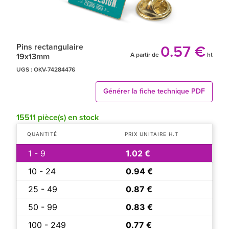
Pins rectangulaire
0.57 €
A partir de
ht
19x13mm
UGS :
OKV-74284476
Générer la fiche technique PDF
15511 pièce(s) en stock
QUANTITÉ
PRIX UNITAIRE H.T
1 - 9
1.02 €
10 - 24
0.94 €
25 - 49
0.87 €
50 - 99
0.83 €
100 - 249
0.77 €