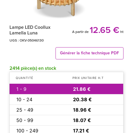
Lampe LED Coollux
12.65 €
A partir de
ht
Lamella Luna
UGS :
OKV-05046130
Générer la fiche technique PDF
2414 pièce(s) en stock
QUANTITÉ
PRIX UNITAIRE H.T
1 - 9
21.86 €
10 - 24
20.38 €
25 - 49
18.96 €
50 - 99
18.07 €
100 - 249
17.21 €