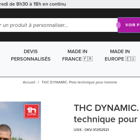
redi de 8h30 à 18h en continu
VOIR 
DEVIS
MADE IN
MADE IN
PERSONNALISÉS
FRANCE 🇫🇷
EUROPE 🇪🇺
Accueil
THC DYNAMIC. Polo technique pour homme
THC DYNAMIC. 
technique pou
UGS :
OKV-31252521