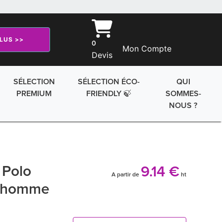
PLUS >>
0
Mon Compte
Devis
SÉLECTION
SÉLECTION ÉCO-
QUI
PREMIUM
FRIENDLY 🍃
SOMMES-
NOUS ?
Polo
9.14 €
A partir de
ht
r homme