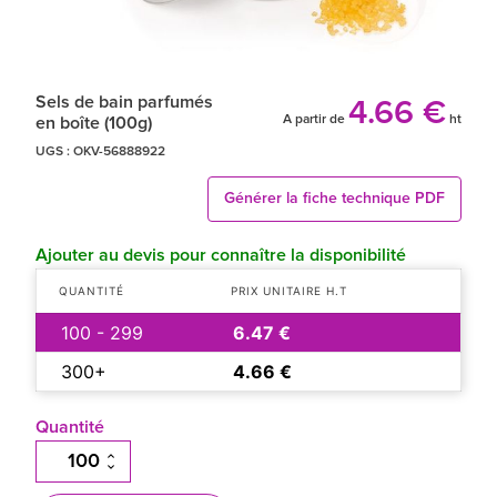
Sels de bain parfumés
4.66 €
A partir de
ht
en boîte (100g)
UGS :
OKV-56888922
Générer la fiche technique PDF
Ajouter au devis pour connaître la disponibilité
QUANTITÉ
PRIX UNITAIRE H.T
100 - 299
6.47 €
300+
4.66 €
Quantité