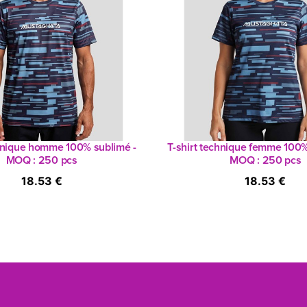
chnique homme 100% sublimé -
T-shirt technique femme 100%
MOQ : 250 pcs
MOQ : 250 pcs
18.53 €
18.53 €