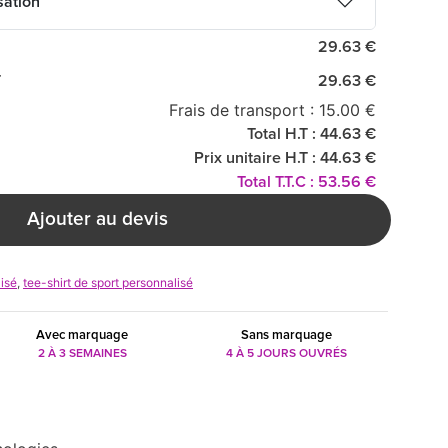
sation
29.63 €
T
29.63 €
Frais de transport : 15.00 €
Total H.T : 44.63 €
Prix unitaire H.T : 44.63 €
Total T.T.C : 53.56 €
Ajouter au devis
lisé
,
tee-shirt de sport personnalisé
Avec marquage
Sans marquage
2 À 3 SEMAINES
4 À 5 JOURS OUVRÉS