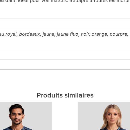
ésistant, idéal pour vos matchs. S’adapte à toutes les morp
leu royal, bordeaux, jaune, jaune fluo, noir, orange, pourpre, 
Produits similaires