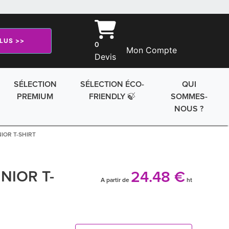
PLUS >>
0
Mon Compte
Devis
SÉLECTION
SÉLECTION ÉCO-
QUI
PREMIUM
FRIENDLY 🍃
SOMMES-
NOUS ?
IOR T-SHIRT
NIOR T-
24.48 €
A partir de
ht