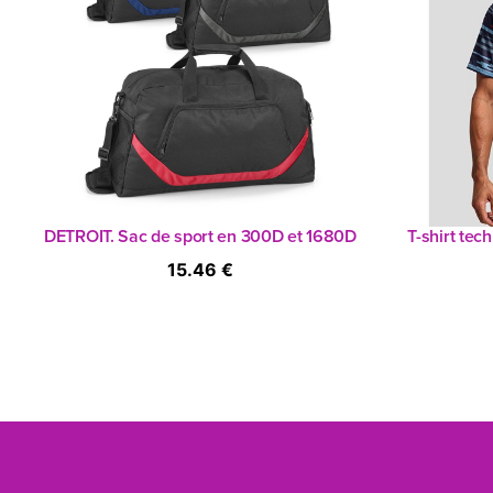
DETROIT. Sac de sport en 300D et 1680D
T-shirt te
15.46 €