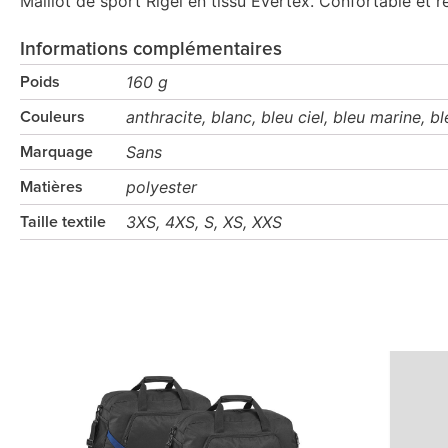
Maillot de sport Rigel en tissu Evertex. Confortable et r
Informations complémentaires
160 g
Poids
anthracite, blanc, bleu ciel, bleu marine, b
Couleurs
Sans
Marquage
polyester
Matières
3XS, 4XS, S, XS, XXS
Taille textile