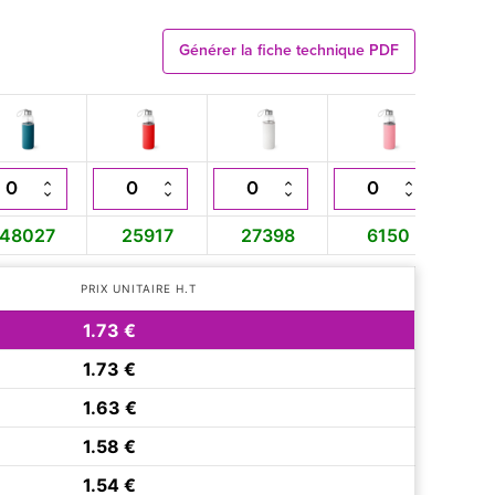
Générer la fiche technique PDF
48027
25917
27398
6150
1
PRIX UNITAIRE H.T
1.73 €
1.73 €
1.63 €
1.58 €
1.54 €