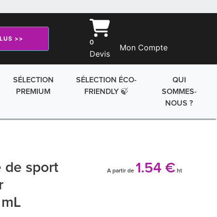
PLUS >>
0
Mon Compte
Devis
SÉLECTION
SÉLECTION ÉCO-
QUI
PREMIUM
FRIENDLY 🍃
SOMMES-
NOUS ?
e de sport
1.54 €
A partir de
ht
r
 mL