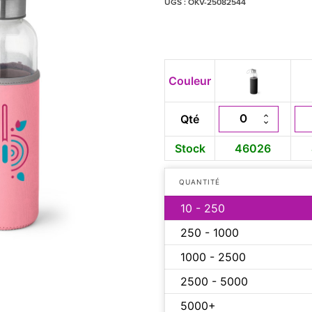
UGS :
OKV-25082544
Couleur
Qté
Stock
46026
QUANTITÉ
10 - 250
250 - 1000
1000 - 2500
2500 - 5000
5000+