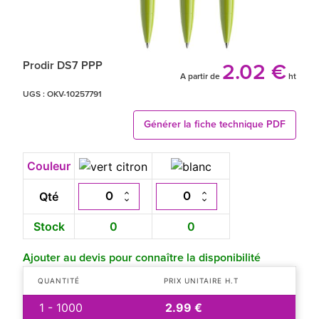
Prodir DS7 PPP
2.02 €
A partir de
ht
UGS :
OKV-10257791
Générer la fiche technique PDF
Couleur
Qté
Stock
0
0
Ajouter au devis pour connaître la disponibilité
QUANTITÉ
PRIX UNITAIRE H.T
1 - 1000
2.99 €