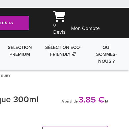
PLUS >>
0
Mon Compte
Devis
SÉLECTION
SÉLECTION ÉCO-
QUI
PREMIUM
FRIENDLY 🍃
SOMMES-
NOUS ?
l RUBY
que 300ml
3.85 €
A partir de
ht