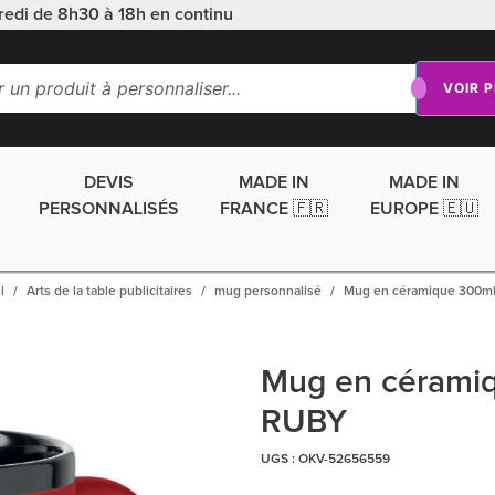
redi de 8h30 à 18h en continu
VOIR 
DEVIS
MADE IN
MADE IN
PERSONNALISÉS
FRANCE 🇫🇷
EUROPE 🇪🇺
l
Arts de la table publicitaires
mug personnalisé
Mug en céramique 300m
Mug en cérami
RUBY
UGS :
OKV-52656559