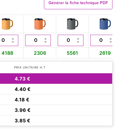
Générer la fiche technique PDF
4188
2306
5561
2619
PRIX UNITAIRE H.T
4.73 €
4.40 €
4.18 €
3.96 €
3.85 €