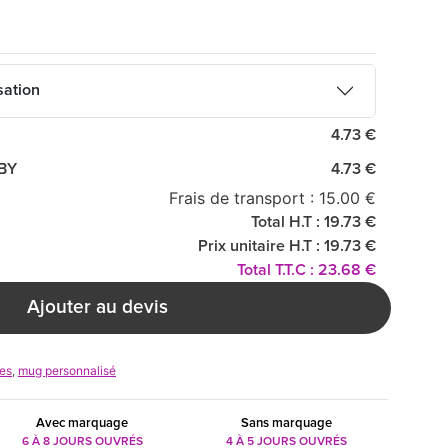
sation
4.73 €
UBY
4.73 €
Frais de transport : 15.00 €
Total H.T : 19.73 €
Prix unitaire H.T : 19.73 €
Total T.T.C : 23.68 €
Ajouter au devis
res
,
mug personnalisé
Avec marquage
Sans marquage
6 À 8 JOURS OUVRÉS
4 À 5 JOURS OUVRÉS