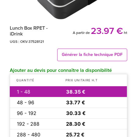
Lunch Box RPET -
23.97 €
A partir de
ht
iDrink
UGS :
OKV-37528121
Générer la fiche technique PDF
Ajouter au devis pour connaître la disponibilité
QUANTITÉ
PRIX UNITAIRE H.T
1 - 48
38.35 €
48 - 96
33.77 €
96 - 192
30.33 €
192 - 288
28.30 €
288 - 480
25.72 €