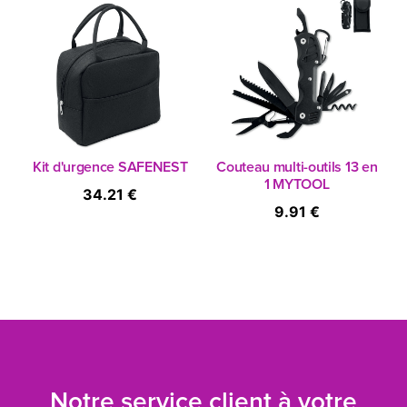
Kit d'urgence SAFENEST
Couteau multi-outils 13 en
1 MYTOOL
34.21 €
9.91 €
Notre service client à votre