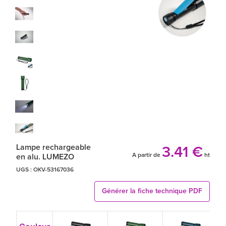
Lampe rechargeable
3.41 €
A partir de
ht
en alu. LUMEZO
UGS :
OKV-53167036
Générer la fiche technique PDF