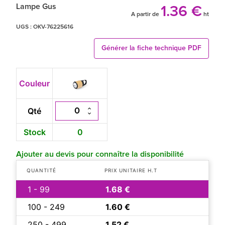
Lampe Gus
1.36 €
A partir de
ht
UGS :
OKV-76225616
Générer la fiche technique PDF
Couleur
Qté
Stock
0
Ajouter au devis pour connaître la disponibilité
QUANTITÉ
PRIX UNITAIRE H.T
1 - 99
1.68 €
100 - 249
1.60 €
250 - 499
1.52 €