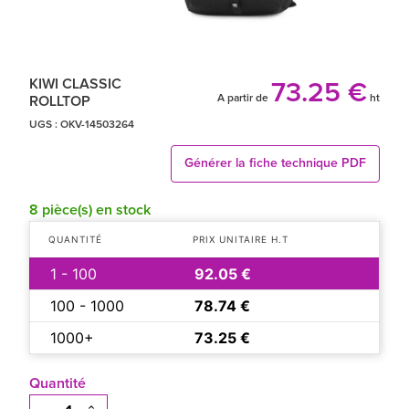
KIWI CLASSIC
73.25 €
A partir de
ht
ROLLTOP
UGS :
OKV-14503264
Générer la fiche technique PDF
8 pièce(s) en stock
QUANTITÉ
PRIX UNITAIRE H.T
1 - 100
92.05 €
100 - 1000
78.74 €
1000+
73.25 €
Quantité