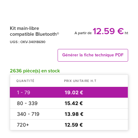
Kit main-libre
12.59 €
A partir de
ht
compatible Bluetooth®
UGS :
OKV-34018690
Générer la fiche technique PDF
2636 pièce(s) en stock
QUANTITÉ
PRIX UNITAIRE H.T
1 - 79
19.02 €
80 - 339
15.42 €
340 - 719
13.98 €
720+
12.59 €