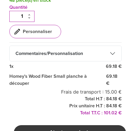
48 pièce(s) en stock
Quantité
Commentaires/Personnalisation
1x
69.18 €
Homey's Wood Fiber Small planche à
69.18
découper
€
Frais de transport : 15.00 €
Total H.T : 84.18 €
Prix unitaire H.T : 84.18 €
Total T.T.C : 101.02 €