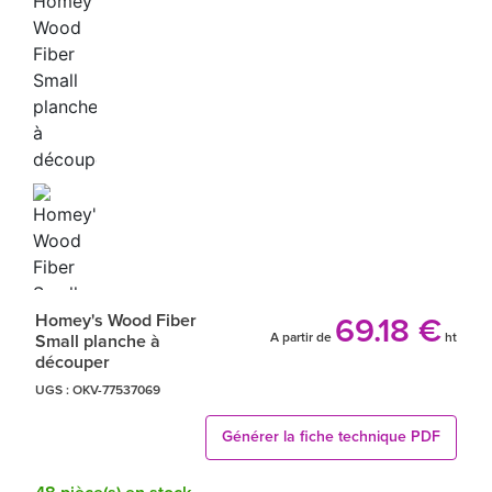
Homey's Wood Fiber
69.18 €
A partir de
ht
Small planche à
découper
UGS :
OKV-77537069
Générer la fiche technique PDF