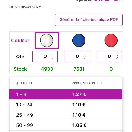
UGS :
OKV-41778771
Générer la fiche technique PDF
Couleur
Qté
Stock
4933
7681
0
QUANTITÉ
PRIX UNITAIRE H.T
1 - 9
1.27 €
10 - 24
1.19 €
25 - 49
1.10 €
50 - 99
1.05 €