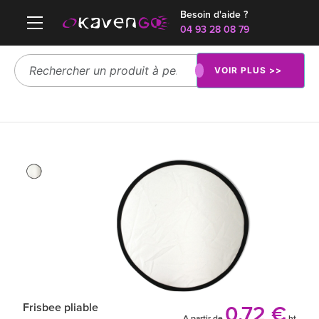
Besoin d'aide ?
04 93 28 08 79
VOIR PLUS >>
Frisbee pliable
0.72 €
A partir de
ht