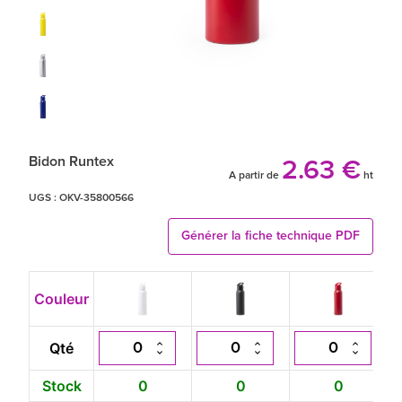
Bidon Runtex
2.63 €
A partir de
ht
UGS :
OKV-35800566
Générer la fiche technique PDF
Couleur
Qté
Stock
0
0
0