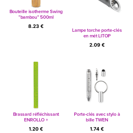
Bouteille isotherme Swing
”bambou” 500ml
8.23 €
Lampe torche porte-clés
en mét LITOP
2.09 €
Brassard réfléchissant
Porte-clés avec stylo à
ENROLLO +
bille TWEN
1.20 €
1.74 €