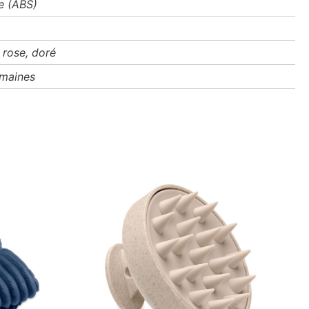
e (ABS)
 rose, doré
emaines