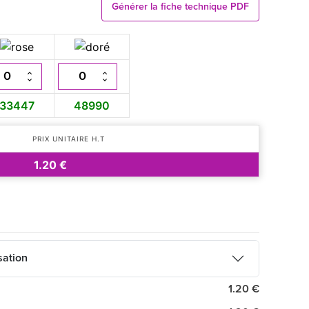
Générer la fiche technique PDF
33447
48990
PRIX UNITAIRE H.T
1.20 €
sation
1.20 €