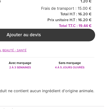
e
1.20 €
Frais de transport : 15.00 €
Total H.T : 16.20 €
Prix unitaire H.T : 16.20 €
Total T.T.C : 19.44 €
Ajouter au devis
e
,
BEAUTÉ - SANTÉ
Avec marquage
Sans marquage
2 À 3 SEMAINES
4 À 5 JOURS OUVRÉS
duit ne contient aucun ingrédient d'origine animale.