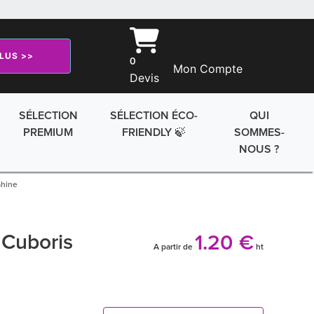
PLUS >>
0
Mon Compte
Devis
SÉLECTION
SÉLECTION ÉCO-
QUI
PREMIUM
FRIENDLY 🍃
SOMMES-
NOUS ?
Shine
 Cuboris
1.20 €
A partir de
ht