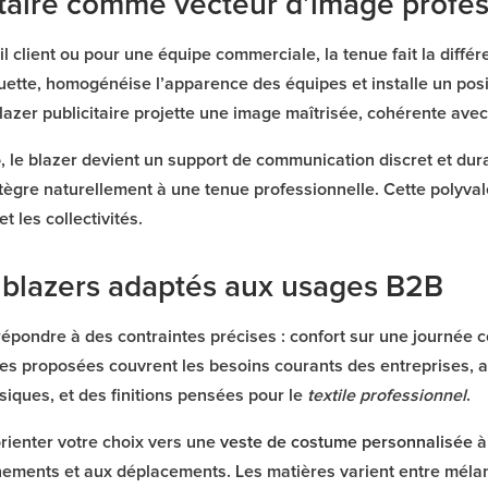
itaire comme vecteur d’image profes
il client ou pour une équipe commerciale, la tenue fait la diffé
ouette, homogénéise l’apparence des équipes et installe un po
 blazer publicitaire projette une image maîtrisée, cohérente ave
 le blazer devient un support de communication discret et durabl
tègre naturellement à une tenue professionnelle. Cette polyva
t les collectivités.
blazers adaptés aux usages B2B
répondre à des contraintes précises : confort sur une journée 
es proposées couvrent les besoins courants des entreprises
siques, et des finitions pensées pour le
textile professionnel
.
rienter votre choix vers une
veste de costume personnalisée
à
ements et aux déplacements. Les matières varient entre mélan