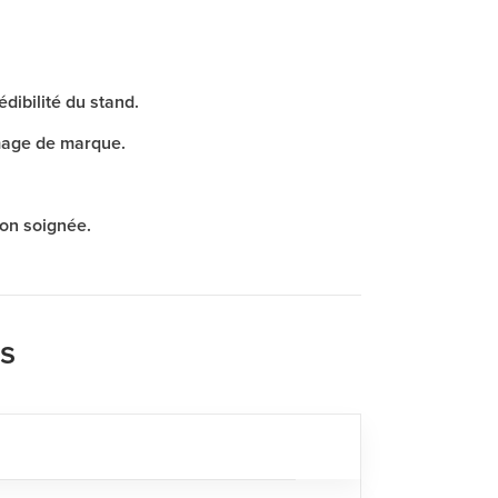
édibilité du stand.
mage de marque.
ion soignée.
ns