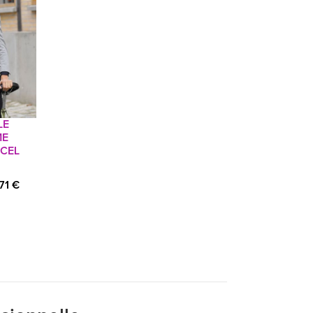
LE
ME
CEL
.71 €