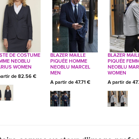
STE DE COSTUME
BLAZER MAILLE
BLAZER MAIL
MME NEOBLU
PIQUÉE HOMME
PIQUÉE FEM
RIUS WOMEN
NEOBLU MARCEL
NEOBLU MAR
MEN
WOMEN
artir de 82.56 €
A partir de 47.71 €
A partir de 47