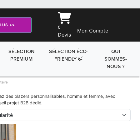
PLUS >>
0
Mon Compte
Devis
SÉLECTION
SÉLECTION ÉCO-
QUI
PREMIUM
FRIENDLY 🍃
SOMMES-
NOUS ?
taire
sissez des blazers personnalisables, homme et femme, avec
eil projet B2B dédié.