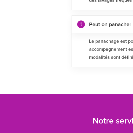
des lavages fréquen
Peut-on panacher
Le panachage est pos
accompagnement est p
modalités sont défin
Notre servi