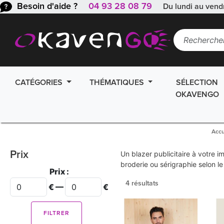
Besoin d'aide ?
04 93 28 08 79
Du lundi au vend
CATÉGORIES
THÉMATIQUES
SÉLECTION
OKAVENGO
Accu
Prix
Un blazer publicitaire à votre 
broderie ou sérigraphie selon l
Prix :
4 résultats
€ —
€
FILTRER