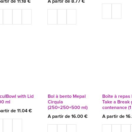
artir de 11.18 €
A partir de 8.77 €
culBowl with Lid
Bol à bento Mepal
Boîte à repas
00 ml
Cirqula
Take a Break 
(250+250+500 ml)
contenance (1
artir de 11.04 €
A partir de 16.00 €
A partir de 16