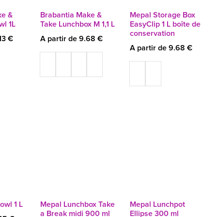
ke &
Brabantia Make &
Mepal Storage Box
wl 1L
Take Lunchbox M 1,1 L
EasyClip 1 L boîte de
conservation
13 €
A partir de 9.68 €
A partir de 9.68 €
owl 1 L
Mepal Lunchbox Take
Mepal Lunchpot
a Break midi 900 ml
Ellipse 300 ml