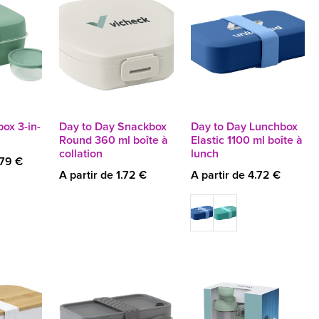
ox 3-in-
Day to Day Snackbox
Day to Day Lunchbox
h
Round 360 ml boîte à
Elastic 1100 ml boîte à
collation
lunch
.79 €
A partir de 1.72 €
A partir de 4.72 €