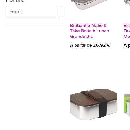
Brabantia Make &
Br
Take Boîte à Lunch
Ta
Grande 2 L
Mo
A partir de 26.92 €
A p