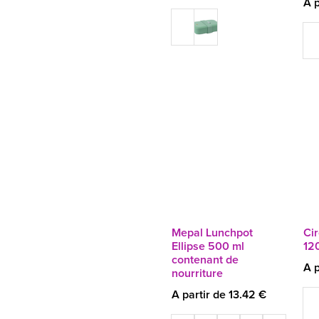
A p
Mepal Lunchpot
Cir
Ellipse 500 ml
12
contenant de
A p
nourriture
A partir de 13.42 €