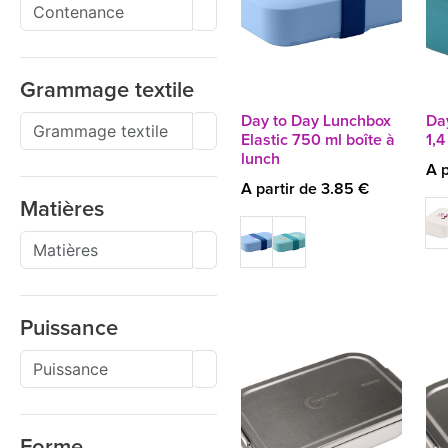
Grammage textile
Day to Day Lunchbox
Da
Elastic 750 ml boîte à
1,4
lunch
A p
A partir de 3.85 €
Matières
Puissance
Forme