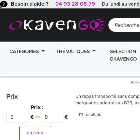
Besoin d'aide ?
04 93 28 08 79
Du lundi au vend
CATÉGORIES
THÉMATIQUES
SÉLECTION
OKAVENGO
Accue
Prix
Un repas transporté sans comprom
marquages adaptés au B2B, ave
Prix :
111 résultats
€ —
€
FILTRER