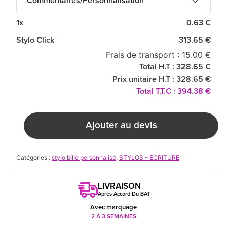
Commentaires/Personnalisation
1x
0.63 €
Stylo Click
313.65 €
Frais de transport : 15.00 €
Total H.T : 328.65 €
Prix unitaire H.T : 328.65 €
Total T.T.C : 394.38 €
Ajouter au devis
Catégories :
stylo bille personnalisé
,
STYLOS - ÉCRITURE
LIVRAISON
Après Accord Du BAT
Avec marquage
2 À 3 SEMAINES